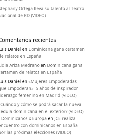
Stephany Ortega lleva su talento al Teatro
Nacional de RD (VIDEO)
Comentarios recientes
Luis Daniel
en
Dominicana gana certamen
de relatos en España
Lidia Ariza Medrano
en
Dominicana gana
certamen de relatos en España
Luis Daniel
en
«Mujeres Empoderadas
que Empoderan»: 5 años de inspirador
liderazgo femenino en Madrid (VIDEO)
¿Cuándo y cómo se podrá sacar la nueva
cédula dominicana en el exterior? (VIDEO)
- Dominicanos x Europa
en
JCE realiza
encuentro con dominicanos en España
por las próximas elecciones (VIDEO)