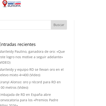
Entradas recientes
Marileidy Paulino, ganadora de oro: «Que
este logro nos motive a seguir adelante»
(VIDEO)
Marileidy y equipo RD se llevan oro en el
relevo mixto 4×400 (Video)
Liranyi Alonso: oro y récord para RD en
100 metros (Video)
Embajada de RD en España abre
convocatoria para los «Premios Padre
Billini 2026»