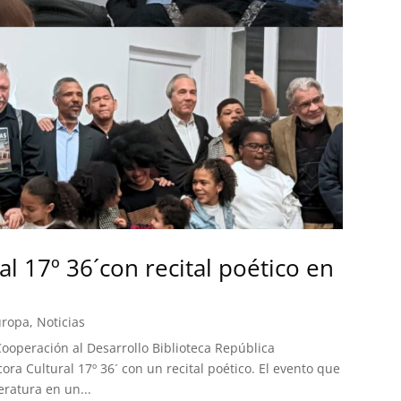
l 17º 36´con recital poético en
uropa
,
Noticias
Cooperación al Desarrollo Biblioteca República
ora Cultural 17º 36´ con un recital poético. El evento que
teratura en un...