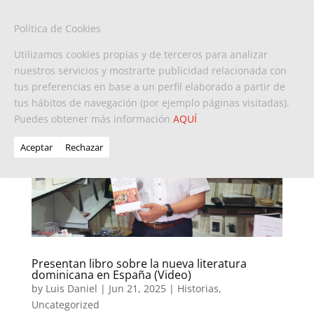
Política de Cookies
Utilizamos cookies propias y de terceros para analizar
nuestros servicios y mostrarte publicidad relacionada con
tus preferencias en base a un perfil elaborado a partir de
tus hábitos de navegación (por ejemplo páginas visitadas).
Puedes obtener más información
AQUÍ
Aceptar
Rechazar
Presentan libro sobre la nueva literatura
dominicana en España (Video)
by
Luis Daniel
|
Jun 21, 2025
|
Historias
,
Uncategorized