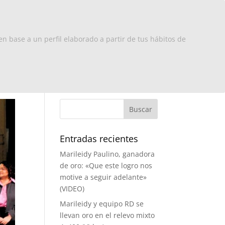
x Europa
RD
Turismo
Contacto
en base a un perfil elaborado a partir de tus hábitos de
Entradas recientes
Marileidy Paulino, ganadora
de oro: «Que este logro nos
motive a seguir adelante»
(VIDEO)
Marileidy y equipo RD se
llevan oro en el relevo mixto