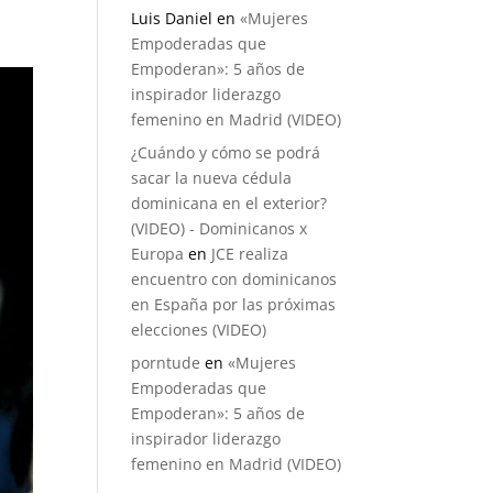
Luis Daniel
en
«Mujeres
Empoderadas que
Empoderan»: 5 años de
inspirador liderazgo
femenino en Madrid (VIDEO)
¿Cuándo y cómo se podrá
sacar la nueva cédula
dominicana en el exterior?
(VIDEO) - Dominicanos x
Europa
en
JCE realiza
encuentro con dominicanos
en España por las próximas
elecciones (VIDEO)
porntude
en
«Mujeres
Empoderadas que
Empoderan»: 5 años de
inspirador liderazgo
femenino en Madrid (VIDEO)