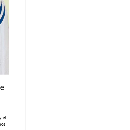
de
y el
nos