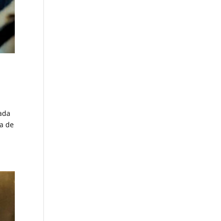
dada
ba de