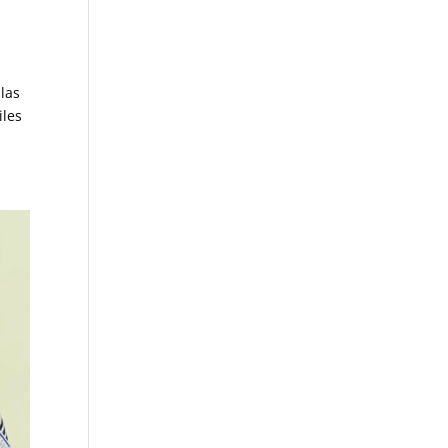
las
iles