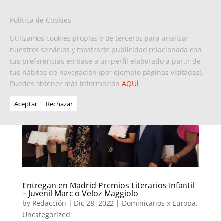
Política de Cookies
Utilizamos cookies propias y de terceros para analizar
nuestros servicios y mostrarte publicidad relacionada con
tus preferencias en base a un perfil elaborado a partir de
tus hábitos de navegación (por ejemplo páginas visitadas).
Puedes obtener más información
AQUÍ
Aceptar
Rechazar
Entregan en Madrid Premios Literarios Infantil
– Juvenil Marcio Veloz Maggiolo
by
Redacción
|
Dic 28, 2022
|
Dominicanos x Europa
,
Uncategorized