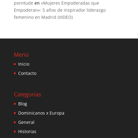
porntude
en
«Mujeres Empoderadas que
Empoderan»: 5 años de inspirador liderazgo
femenino en Madrid (VIDEO)
Menú
Inicio
Contacto
Categorías
Blog
Dominicanos x Europa
General
Historias