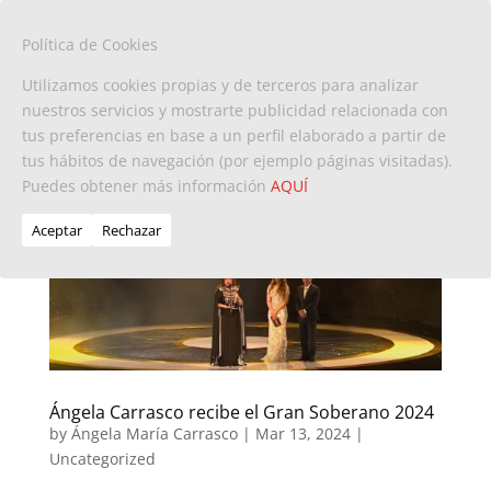
Política de Cookies
Utilizamos cookies propias y de terceros para analizar
nuestros servicios y mostrarte publicidad relacionada con
tus preferencias en base a un perfil elaborado a partir de
tus hábitos de navegación (por ejemplo páginas visitadas).
Puedes obtener más información
AQUÍ
Aceptar
Rechazar
Ángela Carrasco recibe el Gran Soberano 2024
by
Ángela María Carrasco
|
Mar 13, 2024
|
Uncategorized