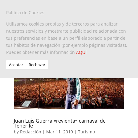
Política de Cookies
Utilizamos cookies propias y de terceros para analizar
nuestros servicios y mostrarte publicidad relacionada con
tus preferencias en base a un perfil elaborado a partir de
tus hábitos de navegación (por ejemplo páginas visitadas).
Puedes obtener más información
AQUÍ
Aceptar
Rechazar
Juan Luis Guerra «revienta» carnaval de
Tenerife
by
Redacción
|
Mar 11, 2019
|
Turismo