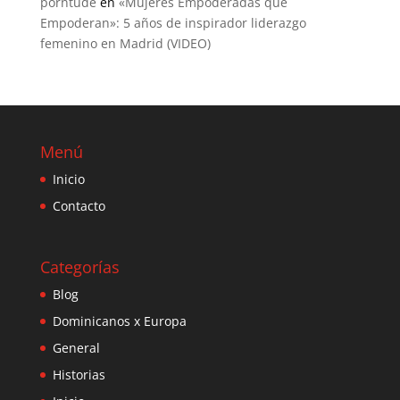
porntude
en
«Mujeres Empoderadas que
Empoderan»: 5 años de inspirador liderazgo
femenino en Madrid (VIDEO)
Menú
Inicio
Contacto
Categorías
Blog
Dominicanos x Europa
General
Historias