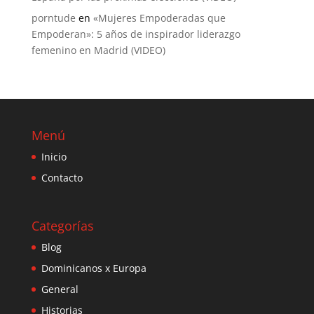
porntude
en
«Mujeres Empoderadas que
Empoderan»: 5 años de inspirador liderazgo
femenino en Madrid (VIDEO)
Menú
Inicio
Contacto
Categorías
Blog
Dominicanos x Europa
General
Historias