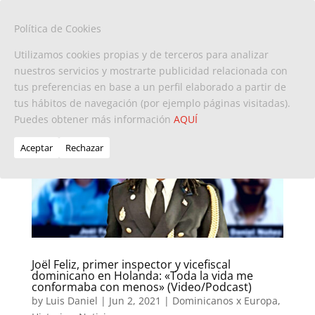
Política de Cookies
Utilizamos cookies propias y de terceros para analizar
nuestros servicios y mostrarte publicidad relacionada con
tus preferencias en base a un perfil elaborado a partir de
tus hábitos de navegación (por ejemplo páginas visitadas).
Puedes obtener más información
AQUÍ
Aceptar
Rechazar
Joël Feliz, primer inspector y vicefiscal
dominicano en Holanda: «Toda la vida me
conformaba con menos» (Video/Podcast)
by
Luis Daniel
|
Jun 2, 2021
|
Dominicanos x Europa
,