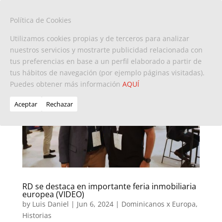
Política de Cookies
Utilizamos cookies propias y de terceros para analizar
nuestros servicios y mostrarte publicidad relacionada con
tus preferencias en base a un perfil elaborado a partir de
tus hábitos de navegación (por ejemplo páginas visitadas).
Puedes obtener más información
AQUÍ
Aceptar
Rechazar
RD se destaca en importante feria inmobiliaria
europea (VIDEO)
by
Luis Daniel
|
Jun 6, 2024
|
Dominicanos x Europa
,
Historias