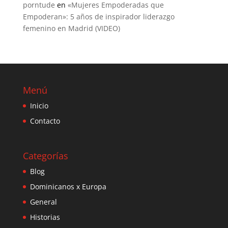
porntude
en
«Mujeres Empoderadas que
Empoderan»: 5 años de inspirador liderazgo
femenino en Madrid (VIDEO)
Menú
Inicio
Contacto
Categorías
Blog
Dominicanos x Europa
General
Historias