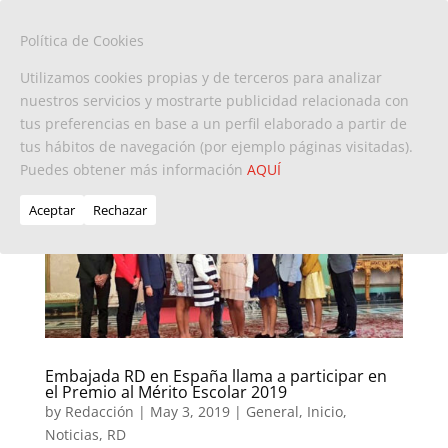
Política de Cookies
Utilizamos cookies propias y de terceros para analizar
nuestros servicios y mostrarte publicidad relacionada con
tus preferencias en base a un perfil elaborado a partir de
tus hábitos de navegación (por ejemplo páginas visitadas).
Puedes obtener más información
AQUÍ
Aceptar
Rechazar
Embajada RD en España llama a participar en
el Premio al Mérito Escolar 2019
by
Redacción
|
May 3, 2019
|
General
,
Inicio
,
Noticias
,
RD