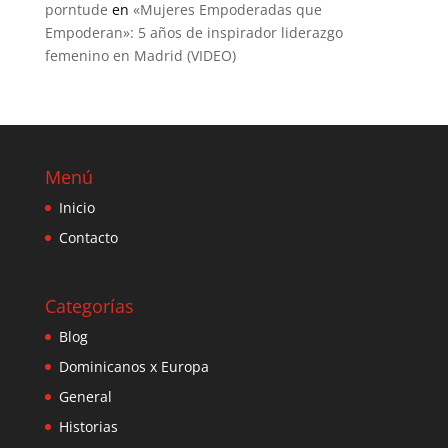
porntude
en
«Mujeres Empoderadas que
Empoderan»: 5 años de inspirador liderazgo
femenino en Madrid (VIDEO)
Menú
Inicio
Contacto
Categorías
Blog
Dominicanos x Europa
General
Historias