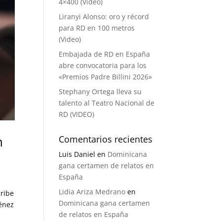
4×400 (Video)
Liranyi Alonso: oro y récord
para RD en 100 metros
(Video)
Embajada de RD en España
abre convocatoria para los
«Premios Padre Billini 2026»
Stephany Ortega lleva su
talento al Teatro Nacional de
RD (VIDEO)
n
Comentarios recientes
Luis Daniel
en
Dominicana
gana certamen de relatos en
España
Lidia Ariza Medrano
en
aribe
Dominicana gana certamen
ménez
de relatos en España