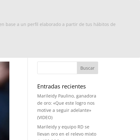
x Europa
RD
Turismo
Contacto
en base a un perfil elaborado a partir de tus hábitos de
Entradas recientes
Marileidy Paulino, ganadora
de oro: «Que este logro nos
motive a seguir adelante»
(VIDEO)
Marileidy y equipo RD se
llevan oro en el relevo mixto