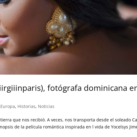
irgiiinparis), fotógrafa dominicana e
 Europa
,
Historias
,
Noticias
 tierra que nos recibió. A veces, nos transporta desde el soleado C
sinopsis de la película romántica inspirada en l vida de Yocelsys Ji