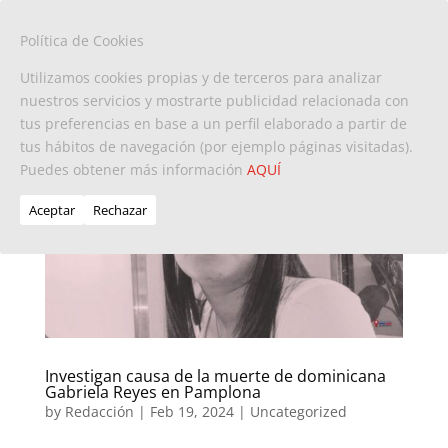
Política de Cookies
Utilizamos cookies propias y de terceros para analizar
nuestros servicios y mostrarte publicidad relacionada con
tus preferencias en base a un perfil elaborado a partir de
tus hábitos de navegación (por ejemplo páginas visitadas).
Puedes obtener más información
AQUÍ
Aceptar
Rechazar
Investigan causa de la muerte de dominicana
Gabriela Reyes en Pamplona
by
Redacción
|
Feb 19, 2024
|
Uncategorized