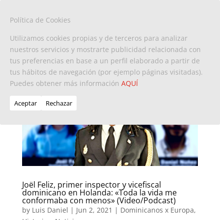
Política de Cookies
Utilizamos cookies propias y de terceros para analizar
nuestros servicios y mostrarte publicidad relacionada con
tus preferencias en base a un perfil elaborado a partir de
tus hábitos de navegación (por ejemplo páginas visitadas).
Puedes obtener más información
AQUÍ
Aceptar
Rechazar
Joël Feliz, primer inspector y vicefiscal
dominicano en Holanda: «Toda la vida me
conformaba con menos» (Video/Podcast)
by
Luis Daniel
|
Jun 2, 2021
|
Dominicanos x Europa
,