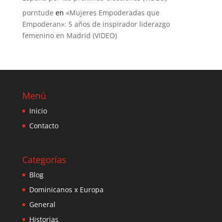
porntude
en
«Mujeres Empoderadas que
Empoderan»: 5 años de inspirador liderazgo
femenino en Madrid (VIDEO)
Menú
Inicio
Contacto
Categorías
Blog
Dominicanos x Europa
General
Historias