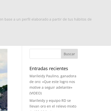
x Europa
RD
Turismo
Contacto
en base a un perfil elaborado a partir de tus hábitos de
Entradas recientes
Marileidy Paulino, ganadora
de oro: «Que este logro nos
motive a seguir adelante»
(VIDEO)
Marileidy y equipo RD se
llevan oro en el relevo mixto