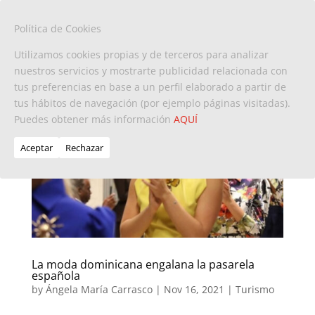
Política de Cookies
Utilizamos cookies propias y de terceros para analizar
nuestros servicios y mostrarte publicidad relacionada con
tus preferencias en base a un perfil elaborado a partir de
tus hábitos de navegación (por ejemplo páginas visitadas).
Puedes obtener más información
AQUÍ
Aceptar
Rechazar
La moda dominicana engalana la pasarela
española
by
Ángela María Carrasco
|
Nov 16, 2021
|
Turismo