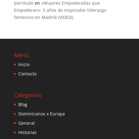
porntude
en
«Mujeres Empoderadas que
Empoderan»: 5 años de inspirador liderazgo
femenino en Madrid (VIDEO)
Menú
Inicio
Contacto
Categorías
Blog
Dominicanos x Europa
General
Historias