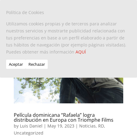
Política de Cookies
Utilizamos cookies propias y de terceros para analizar
nuestros servicios y mostrarte publicidad relacionada con
tus preferencias en base a un perfil elaborado a partir de
tus hábitos de navegación (por ejemplo páginas visitadas).
Puedes obtener más información
AQUÍ
Aceptar
Rechazar
Película dominicana “Rafaela” logra
distribución en Europa con Triomphe Films
by
Luis Daniel
|
May 19, 2023
|
Noticias
,
RD
,
Uncategorized