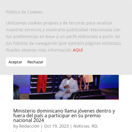
Política de Cookies
Utilizamos cookies propias y de terceros para analizar
nuestros servicios y mostrarte publicidad relacionada con
tus preferencias en base a un perfil elaborado a partir de
tus hábitos de navegación (por ejemplo páginas visitadas).
Puedes obtener más información
AQUÍ
Aceptar
Rechazar
Ministerio dominicano llama jóvenes dentro y
fuera del país a participar en su premio
nacional 2024
by
Redacción
|
Oct 19, 2023
|
Noticias
,
RD
,