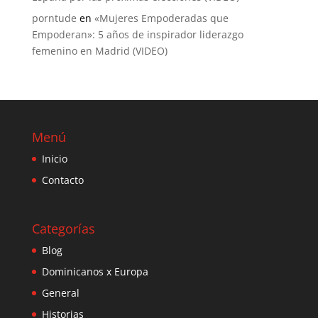
porntude
en
«Mujeres Empoderadas que
Empoderan»: 5 años de inspirador liderazgo
femenino en Madrid (VIDEO)
Menú
Inicio
Contacto
Categorías
Blog
Dominicanos x Europa
General
Historias