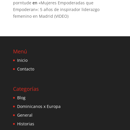
porntude
en
«Mujeres Empoderadas que
Empoderan»: 5 años de inspirador liderazgo
femenino en Madrid (VIDEO)
Menú
Inicio
Contacto
Categorías
Blog
Dominicanos x Europa
General
Historias