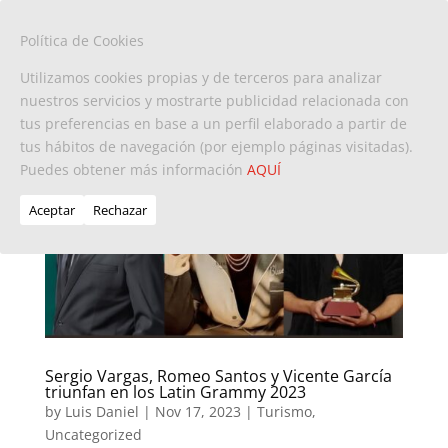
Política de Cookies
Utilizamos cookies propias y de terceros para analizar
nuestros servicios y mostrarte publicidad relacionada con
tus preferencias en base a un perfil elaborado a partir de
tus hábitos de navegación (por ejemplo páginas visitadas).
Puedes obtener más información
AQUÍ
Aceptar
Rechazar
Sergio Vargas, Romeo Santos y Vicente García
triunfan en los Latin Grammy 2023
by
Luis Daniel
|
Nov 17, 2023
|
Turismo
,
Uncategorized