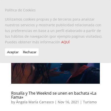
Política de Cookies
Utilizamos cookies propias y de terceros para analizar
nuestros servicios y mostrarte publicidad relacionada con
tus preferencias en base a un perfil elaborado a partir de
tus hábitos de navegación (por ejemplo páginas visitadas).
Puedes obtener más información
AQUÍ
Aceptar
Rechazar
Rosalía y The Weeknd se unen en bachata «La
Fama»
by
Ángela María Carrasco
|
Nov 16, 2021
|
Turismo