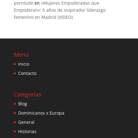
porntude
en
«Mujeres Empoderadas que
Empoderan»: 5 años de inspirador liderazgo
femenino en Madrid (VIDEO)
Menú
Inicio
Contacto
Categorías
Blog
Dominicanos x Europa
General
Historias