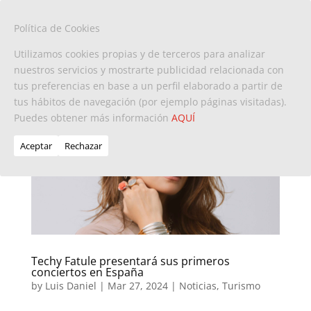
Política de Cookies
Utilizamos cookies propias y de terceros para analizar
nuestros servicios y mostrarte publicidad relacionada con
tus preferencias en base a un perfil elaborado a partir de
tus hábitos de navegación (por ejemplo páginas visitadas).
Puedes obtener más información
AQUÍ
Aceptar
Rechazar
Techy Fatule presentará sus primeros
conciertos en España
by
Luis Daniel
|
Mar 27, 2024
|
Noticias
,
Turismo