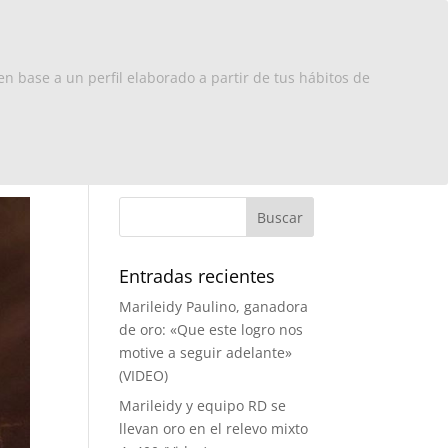
x Europa
RD
Turismo
Contacto
en base a un perfil elaborado a partir de tus hábitos de
Entradas recientes
Marileidy Paulino, ganadora
de oro: «Que este logro nos
motive a seguir adelante»
(VIDEO)
Marileidy y equipo RD se
llevan oro en el relevo mixto