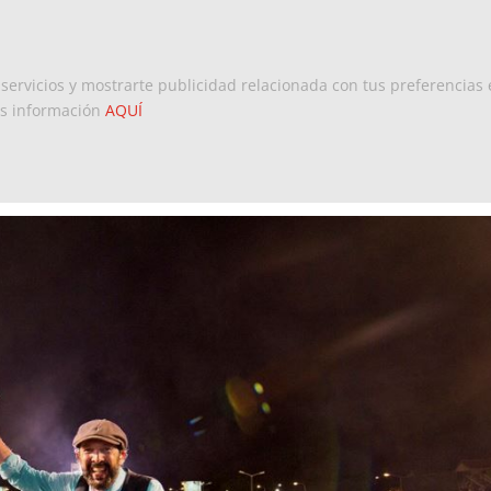
Inicio
Europa
Dominicanos 
 servicios y mostrarte publicidad relacionada con tus preferencias 
ás información
AQUÍ