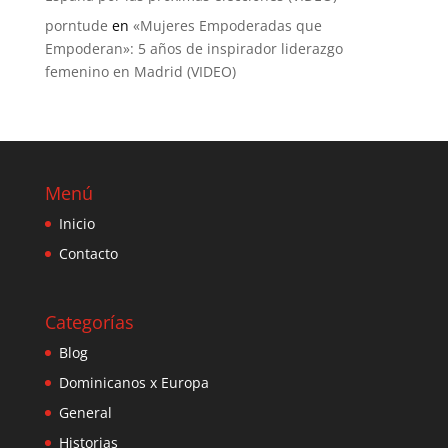
porntude
en
«Mujeres Empoderadas que
Empoderan»: 5 años de inspirador liderazgo
femenino en Madrid (VIDEO)
Menú
Inicio
Contacto
Categorías
Blog
Dominicanos x Europa
General
Historias