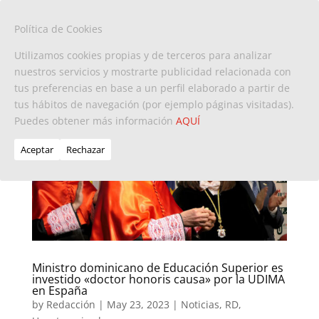
Política de Cookies
Utilizamos cookies propias y de terceros para analizar
nuestros servicios y mostrarte publicidad relacionada con
tus preferencias en base a un perfil elaborado a partir de
tus hábitos de navegación (por ejemplo páginas visitadas).
Puedes obtener más información
AQUÍ
Aceptar
Rechazar
Ministro dominicano de Educación Superior es
investido «doctor honoris causa» por la UDIMA
en España
by
Redacción
|
May 23, 2023
|
Noticias
,
RD
,