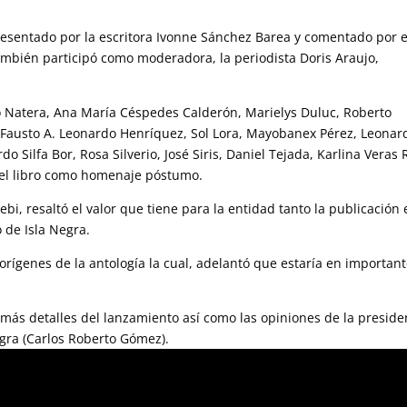
esentado por la escritora Ivonne Sánchez Barea y comentado por e
ambién participó como moderadora, la periodista Doris Araujo,
o Natera, Ana María Céspedes Calderón, Marielys Duluc, Roberto
, Fausto A. Leonardo Henríquez, Sol Lora, Mayobanex Pérez, Leonar
 Silfa Bor, Rosa Silverio, José Siris, Daniel Tejada, Karlina Veras
o el libro como homenaje póstumo.
bi, resaltó el valor que tiene para la entidad tanto la publicación 
 de Isla Negra.
 orígenes de la antología la cual, adelantó que estaría en importan
 más detalles del lanzamiento así como las opiniones de la preside
egra (Carlos Roberto Gómez).