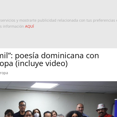
Inicio
Europa
Dominicanos 
 servicios y mostrarte publicidad relacionada con tus preferencias 
ás información
AQUÍ
mil”: poesía dominicana con
opa (incluye video)
uropa