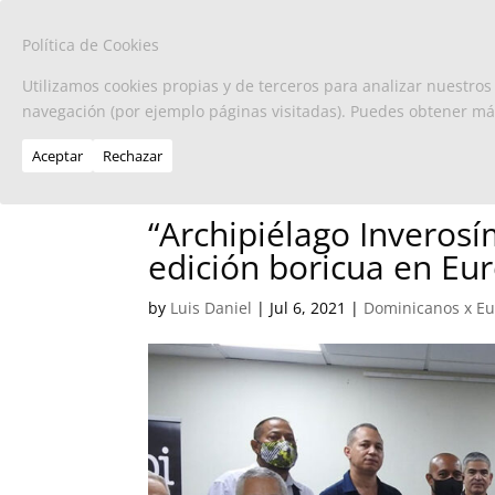
Política de Cookies
Utilizamos cookies propias y de terceros para analizar nuestros
navegación (por ejemplo páginas visitadas). Puedes obtener m
Aceptar
Rechazar
“Archipiélago Inverosí
edición boricua en Eur
by
Luis Daniel
|
Jul 6, 2021
|
Dominicanos x E