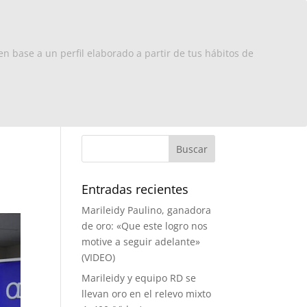
x Europa
RD
Turismo
Contacto
en base a un perfil elaborado a partir de tus hábitos de
Entradas recientes
Marileidy Paulino, ganadora
de oro: «Que este logro nos
motive a seguir adelante»
(VIDEO)
Marileidy y equipo RD se
llevan oro en el relevo mixto