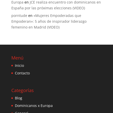
Europa
en
JCE realiza encuentro con dominicanos en
España por las próximas elecciones (VIDEO)
porntude
en
«Mujeres Empoderadas que
Empoderan»: 5 años de inspirador liderazgo
femenino en Madrid (VIDEO)
Menú
Inicio
Contacto
Categorías
Blog
Dominicanos x Europa