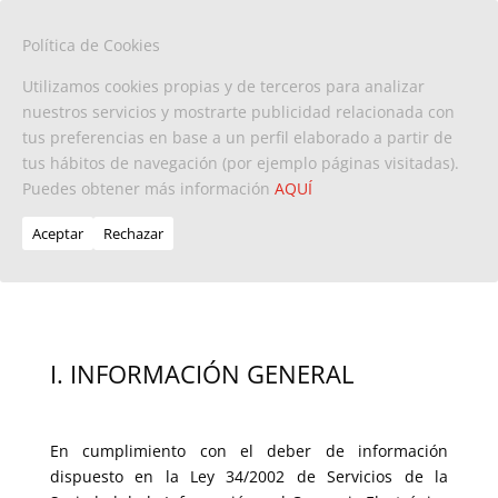
Política de Cookies
Utilizamos cookies propias y de terceros para analizar
nuestros servicios y mostrarte publicidad relacionada con
tus preferencias en base a un perfil elaborado a partir de
tus hábitos de navegación (por ejemplo páginas visitadas).
Puedes obtener más información
AQUÍ
AVISO LEGAL Y
CONDICIONES GENERALES
Aceptar
Rechazar
DE USO
I. INFORMACIÓN GENERAL
En cumplimiento con el deber de información
dispuesto en la Ley 34/2002 de Servicios de la