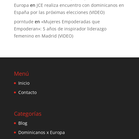
Europa
en
JCE realiza encuentro con dominicanos en
España por las próximas elecciones (VIDEO)
porntude
en
«Mujeres Empoderadas que
Empoderan»: 5 años de inspirador liderazgo
femenino en Madrid (VIDEO)
Menú
Inicio
Contacto
Categorías
Blog
Dominicanos x Europa