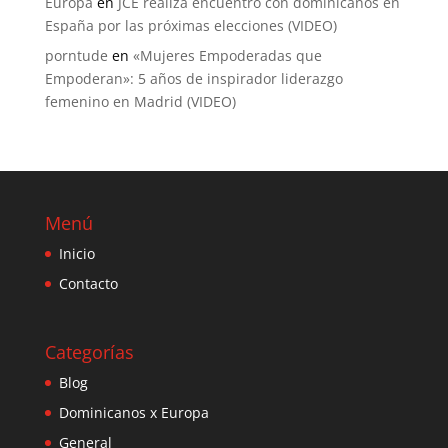
Europa
en
JCE realiza encuentro con dominicanos en
España por las próximas elecciones (VIDEO)
porntude
en
«Mujeres Empoderadas que
Empoderan»: 5 años de inspirador liderazgo
femenino en Madrid (VIDEO)
Menú
Inicio
Contacto
Categorías
Blog
Dominicanos x Europa
General