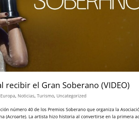
l recibir el Gran Soberano (VIDEO)
 Europa
,
Noticias
,
Turismo
,
Uncategorized
ición número 40 de los Premios Soberano que organiza la Asociaci
 (Acroarte). La artista hizo historia al convertirse en la primera ac