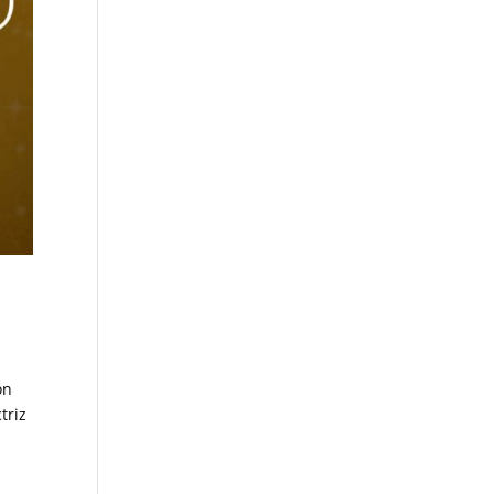
ón
triz