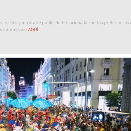
Inicio
Europa
Dominicanos 
 servicios y mostrarte publicidad relacionada con tus preferencias 
ás información
AQUÍ