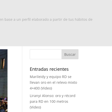
x Europa
RD
Turismo
Contacto
en base a un perfil elaborado a partir de tus hábitos de
Entradas recientes
Marileidy y equipo RD se
llevan oro en el relevo mixto
4×400 (Video)
Liranyi Alonso: oro y récord
para RD en 100 metros
(Video)