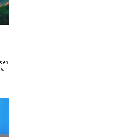
os en
ña.