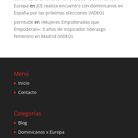
Europa
en
JCE realiza encuentro con dominicanos en
España por las próximas elecciones (VIDEO)
porntude
en
«Mujeres Empoderadas que
Empoderan»: 5 años de inspirador liderazgo
femenino en Madrid (VIDEO)
Menú
Inicio
Contacto
Categorías
Blog
Dominicanos x Europa