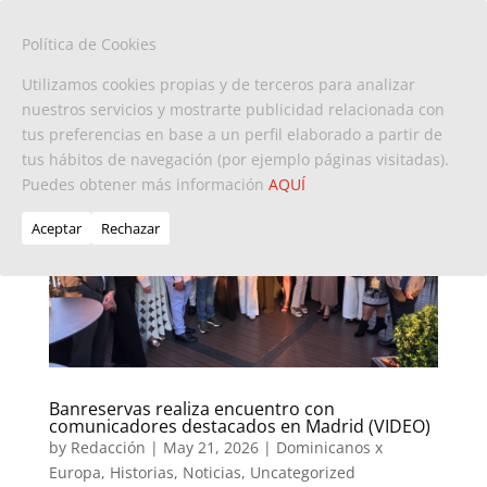
Política de Cookies
Utilizamos cookies propias y de terceros para analizar
nuestros servicios y mostrarte publicidad relacionada con
tus preferencias en base a un perfil elaborado a partir de
tus hábitos de navegación (por ejemplo páginas visitadas).
Puedes obtener más información
AQUÍ
Aceptar
Rechazar
Banreservas realiza encuentro con
comunicadores destacados en Madrid (VIDEO)
by
Redacción
|
May 21, 2026
|
Dominicanos x
Europa
,
Historias
,
Noticias
,
Uncategorized