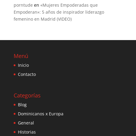
porntude
en
«Mujeres Empoderadas que
Empoderan»: 5 años de inspirador liderazgo
femenino en Madrid (VIDEO)
Menú
Inicio
Contacto
Categorías
Blog
Dominicanos x Europa
General
Historias