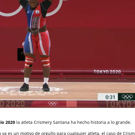
io 2020
la atleta Crismery Santana ha hecho historia a lo grande.
o ya es un motivo de orgullo para cualquier atleta, el caso de Cris