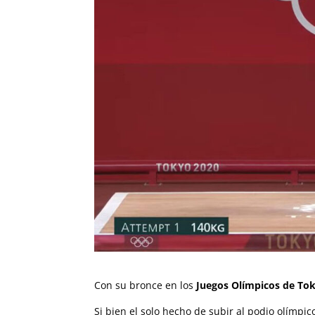
Con su bronce en los
Juegos Olímpicos de Tok
Si bien el solo hecho de subir al podio olímpic