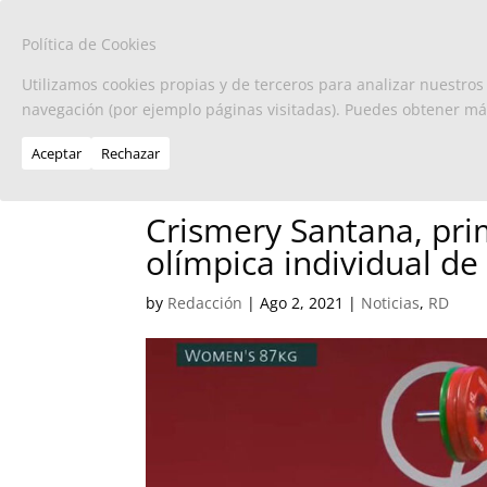
Política de Cookies
Utilizamos cookies propias y de terceros para analizar nuestros
navegación (por ejemplo páginas visitadas). Puedes obtener m
Aceptar
Rechazar
Crismery Santana, pr
olímpica individual d
by
Redacción
|
Ago 2, 2021
|
Noticias
,
RD