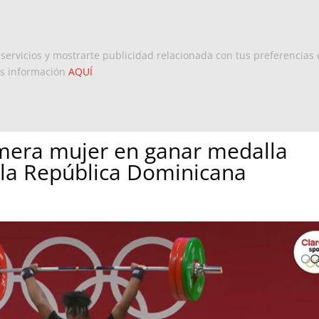
Inicio
Europa
Dominicanos 
 servicios y mostrarte publicidad relacionada con tus preferencias 
ás información
AQUÍ
imera mujer en ganar medalla
e la República Dominicana