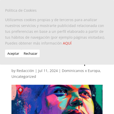
Política de Cookies
Utilizamos cookies propias y de terceros para analizar
nuestros servicios y mostrarte publicidad relacionada con
tus preferencias en base a un perfil elaborado a partir de
Disney+ presenta
tus hábitos de navegación (por ejemplo páginas visitadas).
Puedes obtener más información
documental sobre el
AQUÍ
asesinato racista de
Aceptar
Rechazar
Lucrecia Pérez en España
by
Redacción
|
Jul 11, 2024
|
Dominicanos x Europa
,
Uncategorized