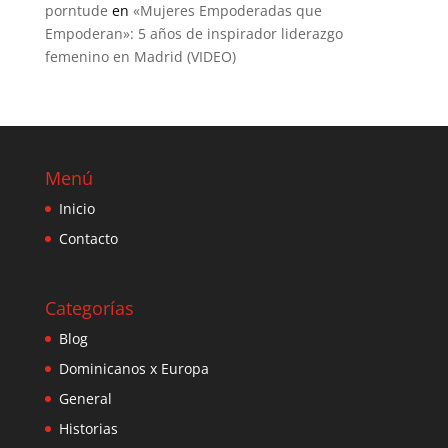
porntude
en
«Mujeres Empoderadas que
Empoderan»: 5 años de inspirador liderazgo
femenino en Madrid (VIDEO)
Menú
Inicio
Contacto
Categorías
Blog
Dominicanos x Europa
General
Historias