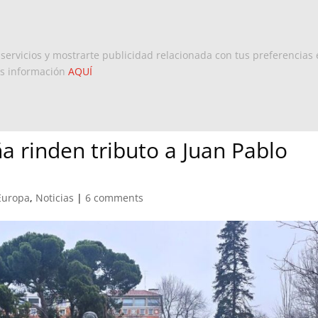
Inicio
Europa
Dominicanos 
 servicios y mostrarte publicidad relacionada con tus preferencias 
ás información
AQUÍ
 rinden tributo a Juan Pablo
Europa
,
Noticias
|
6 comments