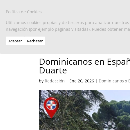
Política de Cookies
Utilizamos cookies propias y de terceros para analizar nuestros
navegación (por ejemplo páginas visitadas). Puedes obtener m
Aceptar
Rechazar
Dominicanos en España
Duarte
by
Redacción
|
Ene 26, 2026
|
Dominicanos x 