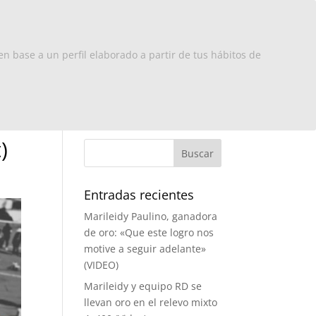
x Europa
RD
Turismo
Contacto
en base a un perfil elaborado a partir de tus hábitos de
)
Entradas recientes
Marileidy Paulino, ganadora
de oro: «Que este logro nos
motive a seguir adelante»
(VIDEO)
Marileidy y equipo RD se
llevan oro en el relevo mixto