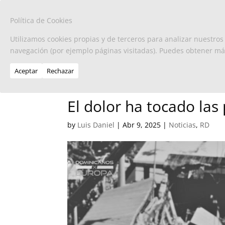
Política de Cookies
Utilizamos cookies propias y de terceros para analizar nuestros
navegación (por ejemplo páginas visitadas). Puedes obtener m
Aceptar
Rechazar
El dolor ha tocado las 
by
Luis Daniel
|
Abr 9, 2025
|
Noticias
,
RD