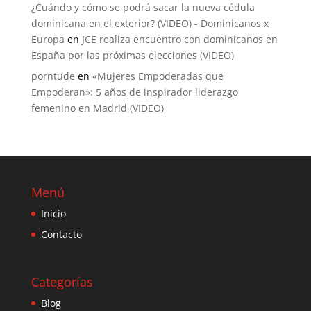
¿Cuándo y cómo se podrá sacar la nueva cédula
dominicana en el exterior? (VIDEO) - Dominicanos x
Europa
en
JCE realiza encuentro con dominicanos en
España por las próximas elecciones (VIDEO)
porntude
en
«Mujeres Empoderadas que
Empoderan»: 5 años de inspirador liderazgo
femenino en Madrid (VIDEO)
Menú
Inicio
Contacto
Categorías
Blog