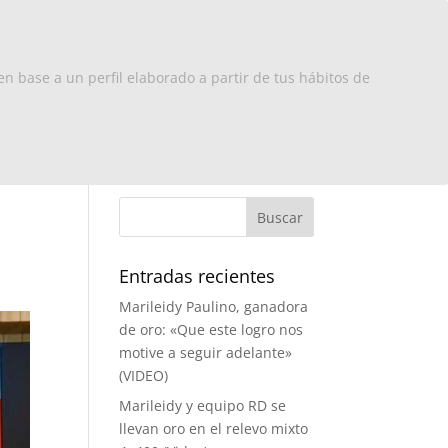
x Europa
RD
Turismo
Contacto
en base a un perfil elaborado a partir de tus hábitos de
Entradas recientes
Marileidy Paulino, ganadora
de oro: «Que este logro nos
motive a seguir adelante»
(VIDEO)
Marileidy y equipo RD se
llevan oro en el relevo mixto