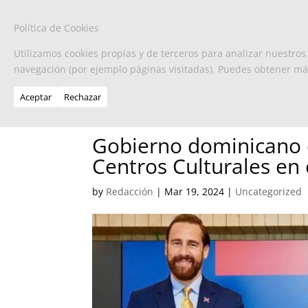
Política de Cookies
Utilizamos cookies propias y de terceros para analizar nuestros
navegación (por ejemplo páginas visitadas). Puedes obtener m
Aceptar
Rechazar
Gobierno dominicano 
Centros Culturales en 
by
Redacción
|
Mar 19, 2024
|
Uncategorized