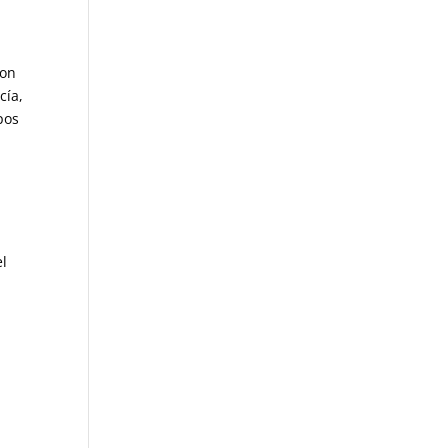
con
cía,
pos
el