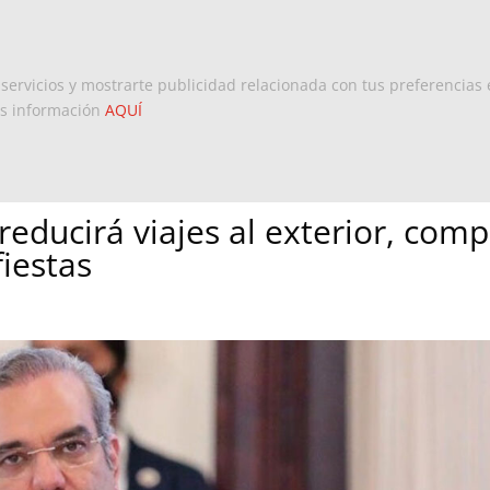
Inicio
Europa
Dominicanos 
 servicios y mostrarte publicidad relacionada con tus preferencias 
ás información
AQUÍ
educirá viajes al exterior, comp
fiestas