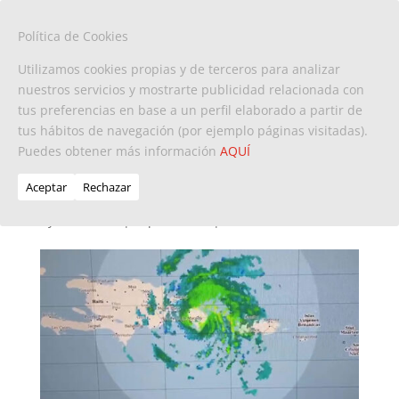
Política de Cookies
Utilizamos cookies propias y de terceros para analizar
nuestros servicios y mostrarte publicidad relacionada con
tus preferencias en base a un perfil elaborado a partir de
Huracán Fiona impactó
tus hábitos de navegación (por ejemplo páginas visitadas).
Puedes obtener más información
República Dominicana la
AQUÍ
madrugada de este lunes
Aceptar
Rechazar
by
Redacción
|
Sep 19, 2022
|
Noticias
,
RD
,
Turismo