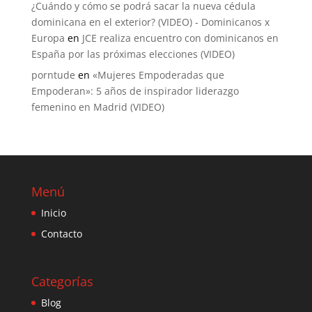
¿Cuándo y cómo se podrá sacar la nueva cédula
dominicana en el exterior? (VIDEO) - Dominicanos x
Europa
en
JCE realiza encuentro con dominicanos en
España por las próximas elecciones (VIDEO)
porntude
en
«Mujeres Empoderadas que
Empoderan»: 5 años de inspirador liderazgo
femenino en Madrid (VIDEO)
Menú
Inicio
Contacto
Categorías
Blog