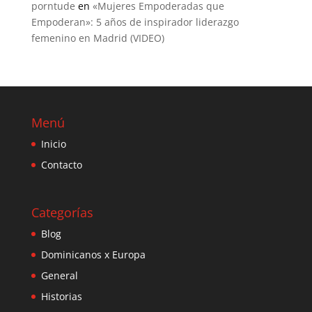
porntude
en
«Mujeres Empoderadas que
Empoderan»: 5 años de inspirador liderazgo
femenino en Madrid (VIDEO)
Menú
Inicio
Contacto
Categorías
Blog
Dominicanos x Europa
General
Historias