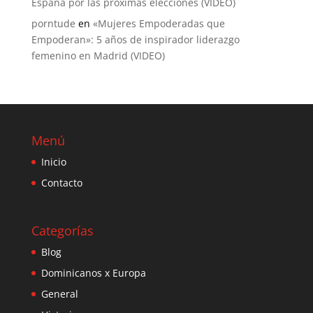
España por las próximas elecciones (VIDEO)
porntude
en
«Mujeres Empoderadas que
Empoderan»: 5 años de inspirador liderazgo
femenino en Madrid (VIDEO)
Menú
Inicio
Contacto
Categorías
Blog
Dominicanos x Europa
General