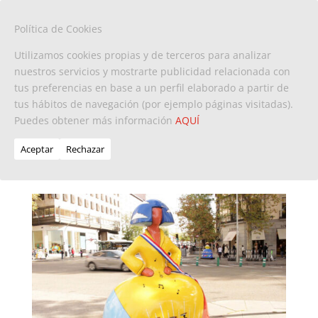
Política de Cookies
Utilizamos cookies propias y de terceros para analizar
nuestros servicios y mostrarte publicidad relacionada con
tus preferencias en base a un perfil elaborado a partir de
La Menina Dominicana
tus hábitos de navegación (por ejemplo páginas visitadas).
Puedes obtener más información
vuelve a Madrid (Video)
AQUÍ
Aceptar
Rechazar
by
Luis Daniel
|
Dic 5, 2022
|
Dominicanos x Europa
,
Noticias
,
Turismo