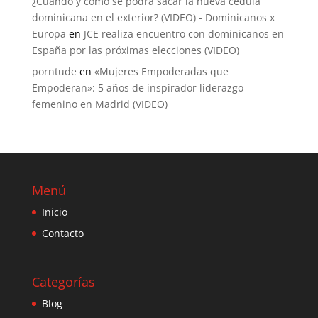
¿Cuándo y cómo se podrá sacar la nueva cédula
dominicana en el exterior? (VIDEO) - Dominicanos x
Europa
en
JCE realiza encuentro con dominicanos en
España por las próximas elecciones (VIDEO)
porntude
en
«Mujeres Empoderadas que
Empoderan»: 5 años de inspirador liderazgo
femenino en Madrid (VIDEO)
Menú
Inicio
Contacto
Categorías
Blog