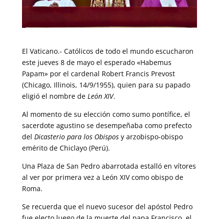
El Vaticano.- Católicos de todo el mundo escucharon
este jueves 8 de mayo el esperado «Habemus
Papam» por el cardenal Robert Francis Prevost
(Chicago, Illinois, 14/9/1955), quien para su papado
eligió el nombre de
León XIV
.
Al momento de su elección como sumo pontífice, el
sacerdote agustino se desempeñaba como prefecto
del
Dicasterio para los Obispos
y arzobispo-obispo
emérito de Chiclayo (Perú).
Una Plaza de San Pedro abarrotada estalló en vítores
al ver por primera vez a León XIV como obispo de
Roma.
Se recuerda que el nuevo sucesor del apóstol Pedro
fue electo luego de la muerte del papa Francisco, el