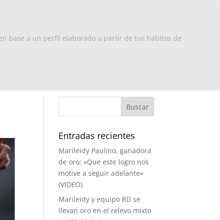
x Europa
RD
Turismo
Contacto
en base a un perfil elaborado a partir de tus hábitos de
Entradas recientes
Marileidy Paulino, ganadora
de oro: «Que este logro nos
motive a seguir adelante»
(VIDEO)
Marileidy y equipo RD se
llevan oro en el relevo mixto