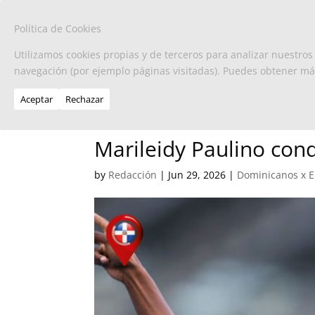
Política de Cookies
Utilizamos cookies propias y de terceros para analizar nuestros
navegación (por ejemplo páginas visitadas). Puedes obtener m
Aceptar
Rechazar
Marileidy Paulino con
by
Redacción
|
Jun 29, 2026
|
Dominicanos x 