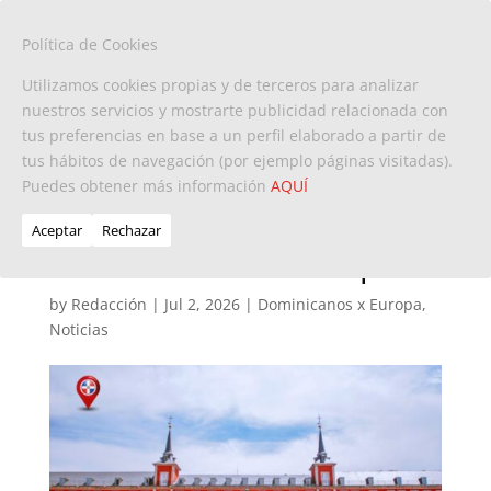
Política de Cookies
Utilizamos cookies propias y de terceros para analizar
nuestros servicios y mostrarte publicidad relacionada con
tus preferencias en base a un perfil elaborado a partir de
Más de 1,17 millones de
tus hábitos de navegación (por ejemplo páginas visitadas).
Puedes obtener más información
migrantes solicitan la
AQUÍ
regularización
Aceptar
Rechazar
extraordinaria en España
by
Redacción
|
Jul 2, 2026
|
Dominicanos x Europa
,
Noticias