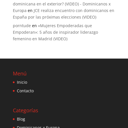
dominicana en el exterior? (VIDEO) - Dominicanos x
Europa
en
JCE realiza encuentro con dominicanos en
España por las próximas elecciones (VIDEO)
porntude
en
«Mujeres Empoderadas que
Empoderan»: 5 años de inspirador liderazgo
femenino en Madrid (VIDEO)
Menú
Inicio
Contacto
Categorías
Blog
Dominicanos x Europa