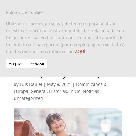
Política de Cookies
Utilizamos cookies propias y de terceros para analizar
nuestros servicios y mostrarte publicidad relacionada con
tus preferencias en base a un perfil elaborado a partir de
Nicole Peña Comas,
tus hábitos de navegación (por ejemplo páginas visitadas).
Puedes obtener más información
talentosa artista
AQUÍ
dominicana destacada en
Aceptar
Rechazar
Viena (incluye video)
by
Luis Daniel
|
May 8, 2021
|
Dominicanos x
Europa
,
General
,
Historias
,
Inicio
,
Noticias
,
Uncategorized