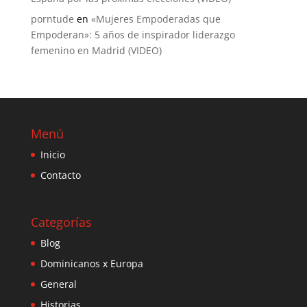
porntude
en
«Mujeres Empoderadas que
Empoderan»: 5 años de inspirador liderazgo
femenino en Madrid (VIDEO)
Menú
Inicio
Contacto
Categorías
Blog
Dominicanos x Europa
General
Historias