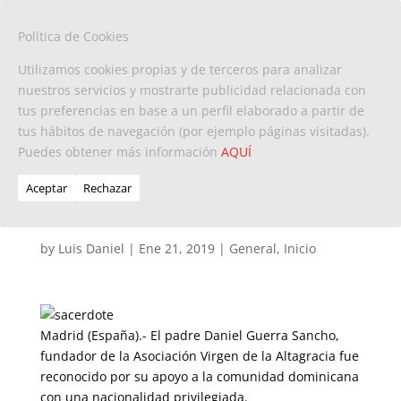
Política de Cookies
Utilizamos cookies propias y de terceros para analizar
nuestros servicios y mostrarte publicidad relacionada con
tus preferencias en base a un perfil elaborado a partir de
Otorgan nacionalidad
tus hábitos de navegación (por ejemplo páginas visitadas).
Puedes obtener más información
dominicana a sacerdote
AQUÍ
español por aportes a la
Aceptar
Rechazar
comunidad
by
Luis Daniel
|
Ene 21, 2019
|
General
,
Inicio
Madrid (España).- El padre Daniel Guerra Sancho,
fundador de la Asociación Virgen de la Altagracia fue
reconocido por su apoyo a la comunidad dominicana
con una nacionalidad privilegiada.