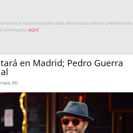
Inicio
Europa
Dominicanos 
 servicios y mostrarte publicidad relacionada con tus preferencias 
ás información
AQUÍ
tará en Madrid; Pedro Guerra
ial
uropa
,
RD