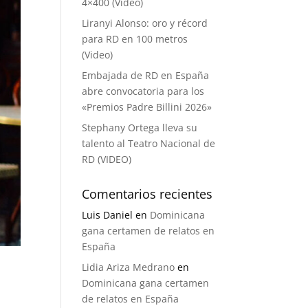
4×400 (Video)
Liranyi Alonso: oro y récord
para RD en 100 metros
(Video)
Embajada de RD en España
abre convocatoria para los
«Premios Padre Billini 2026»
Stephany Ortega lleva su
talento al Teatro Nacional de
RD (VIDEO)
Comentarios recientes
Luis Daniel
en
Dominicana
gana certamen de relatos en
España
Lidia Ariza Medrano
en
Dominicana gana certamen
de relatos en España