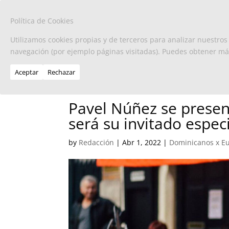
Política de Cookies
Utilizamos cookies propias y de terceros para analizar nuestros
navegación (por ejemplo páginas visitadas). Puedes obtener m
Aceptar
Rechazar
Pavel Núñez se presen
será su invitado espec
by
Redacción
|
Abr 1, 2022
|
Dominicanos x E