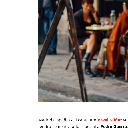
Madrid (España).- El cantautor
Pavel Núñez
vu
tendrá como invitado especial a
Pedro Guerra