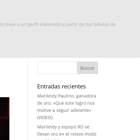
x Europa
RD
Turismo
Contacto
en base a un perfil elaborado a partir de tus hábitos de
Entradas recientes
Marileidy Paulino, ganadora
de oro: «Que este logro nos
motive a seguir adelante»
(VIDEO)
Marileidy y equipo RD se
llevan oro en el relevo mixto